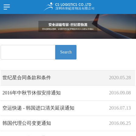
首 页
HOME
SITEMAP
公司介绍
JOIN
LOGIN
服务项目
中文
한국어
时效表
Search
货物追踪
文档样式
世纪星合同条款和条件
2020.05.28
在线留言
资讯
2016年中秋节休假安排通知
2016.09.08
公告事项
空运快递 - 韩国进口清关延误通知
2016.07.13
推广资料
联系我们
韩国代理公司变更通知
2016.06.25
联系我们