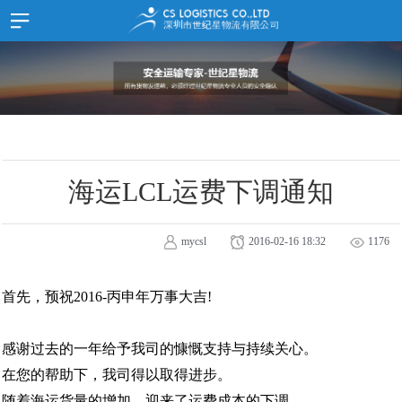
首 页
HOME
SITEMAP
公司介绍
JOIN
LOGIN
服务项目
中文
한국어
时效表
货物追踪
海运LCL运费下调通知
文档样式
在线留言
mycsl
2016-02-16 18:32
1176
资讯
公告事项
首先，预祝2016-丙申年万事大吉!
推广资料
感谢过去的一年给予我司的慷慨支持与持续关心。
联系我们
在您的帮助下，我司得以取得进步。
联系我们
随着海运货量的增加，迎来了运费成本的下调。