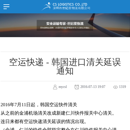
首 页
HOME
SITEMAP
公司介绍
JOIN
LOGIN
服务项目
中文
한국어
时效表
货物追踪
空运快递 - 韩国进口清关延误
文档样式
通知
在线留言
资讯
mycsl
2016-07-13 19:07
1319
公告事项
推广资料
2016年7月11日起，韩国空运快件清关
从之前的金浦机场清关改成新建仁川快件报关中心清关。
联系我们
连日来都有空运快递清关延误的情况出现。
联系我们
（金浦、仁川的快件全部指定整合在仁川快件报关中心清