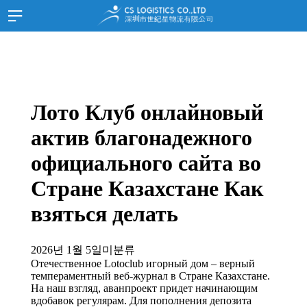
홈
HOME
SITEMAP
회사소개
JOIN
LOGIN
고객지원
한국어
Лото Клуб онлайновый
스케쥴
актив благонадежного
화물추적
официального сайта во
서류양식
고객문의
Стране Казахстане Как
공지사항
взяться делать
공지사항
홍보자료
2026년 1월 5일
미분류
Отечественное Lotoclub игорный дом – верный
찾아오시는길
темпераментный веб-журнал в Стране Казахстане.
На наш взгляд, аванпроект придет начинающим
중국 심천
вдобавок регулярам. Для пополнения депозита