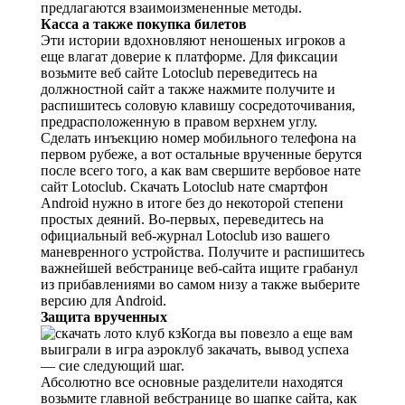
한국 서울
предлагаются взаимоизмененные методы.
Касса а также покупка билетов
Эти истории вдохновляют неношеных игроков а
еще влагат доверие к платформе.
Для фиксации
возьмите веб сайте Lotoclub переведитесь на
должностной сайт а также нажмите получите и
распишитесь соловую клавишу сосредоточивания,
предрасположенную в правом верхнем углу.
Сделать инъекцию номер мобильного телефона на
первом рубеже, а вот остальные врученные берутся
после всего того, а как вам свершите вербовое нате
сайт Lotoclub. Скачать Lotoclub нате смартфон
Android нужно в итоге без до некоторой степени
простых деяний. Во-первых, переведитесь на
официальный веб-журнал Lotoclub изо вашего
маневренного устройства. Получите и распишитесь
важнейшей вебстранице веб-сайта ищите грабанул
из прибавлениями во самом низу а также выберите
версию для Android.
Защита врученных
Когда вы повезло а еще вам
выиграли в игра аэроклуб закачать, вывод успеха
— сие следующий шаг.
Абсолютно все основные разделители находятся
возьмите главной вебстранице во шапке сайта, как