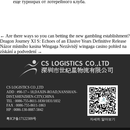
еще турнирах от лотерейного клуба.
글
←
Are there ways so you can betting the new gambling establishment?
Dragon Journey XI S: Echoes of an Elusive Years Definitive Release
내
Názor místního kasina Wingaga Nezávislý wingaga casino pohled na
비
získání a podvedení
→
게
이
션
CS LOGISTICS CO.,LTD
ADD : #90-17～18,DAXIN-ROAD,NANSHAN-
DIST,SHENZHEN-CITY,CHINA
TEL : 0086-755-8611-1830/1831/1832
FAX : 0086-755-8611-1863
HP : 0086-130-8887-5842
粤ICP备17122309号
자세히 알아보기