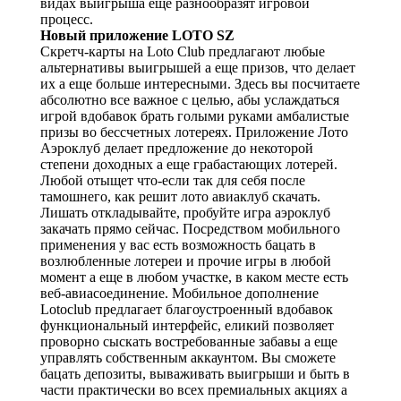
видах выигрыша еще разнообразят игровой
процесс.
Новый приложение LOTO SZ
Скретч-карты на Loto Club предлагают любые
альтернативы выигрышей а еще призов, что делает
их а еще больше интересными. Здесь вы посчитаете
абсолютно все важное с целью, абы услаждаться
игрой вдобавок брать голыми руками амбалистые
призы во бессчетных лотереях. Приложение Лото
Аэроклуб делает предложение до некоторой
степени доходных а еще грабастающих лотерей.
Любой отыщет что-если так для себя после
тамошнего, как решит лото авиаклуб скачать.
Лишать откладывайте, пробуйте игра аэроклуб
закачать прямо сейчас. Посредством мобильного
применения у вас есть возможность бацать в
возлюбленные лотереи и прочие игры в любой
момент а еще в любом участке, в каком месте есть
веб-авиасоединение. Мобильное дополнение
Lotoclub предлагает благоустроенный вдобавок
функциональный интерфейс, еликий позволяет
проворно сыскать востребованные забавы а еще
управлять собственным аккаунтом. Вы сможете
бацать депозиты, вываживать выигрыши и быть в
части практически во всех премиальных акциях а