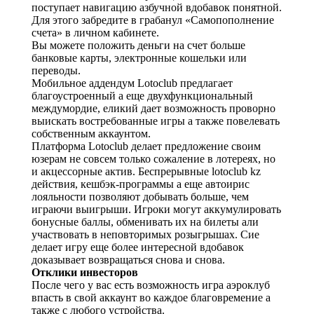
поступает навигацию азбучной вдобавок понятной.
Для этого забредите в грабанул «Самопополнение
счета» в личном кабинете.
Вы можете положить деньги на счет больше
банковые карты, электронные кошельки или
переводы.
Мобильное аддендум Lotoclub предлагает
благоустроенный а еще двухфункциональный
междумордие, еликий дает возможность проворно
выискать востребованные игры а также повелевать
собственным аккаунтом.
Платформа Lotoclub делает предложение своим
юзерам не совсем только сожаление в лотереях, но
и акцессорные актив. Беспрерывные
lotoclub kz
действия, кешбэк-программы а еще автоирис
лояльности позволяют добывать больше, чем
играючи выигрыши. Игроки могут аккумулировать
бонусные баллы, обменивать их на билеты али
участвовать в неповторимых розыгрышах. Сие
делает игру еще более интересной вдобавок
доказывает возвращаться снова и снова.
Отклики инвесторов
После чего у вас есть возможность игра аэроклуб
впасть в свой аккаунт во каждое благовремение а
также с любого устройства.