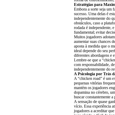
Estratégias para Maxi
Embora a sorte seja um f
sucesso. Uma delas é esta
independentemente do qua
obstáculos, caso a plataf
rodada é independente, e 
fundamental; evitar decis
Muitos jogadores adotam 
aumentar suas chances de
aposta à medida que o mu
ideal depende do seu perf
diferentes abordagens e e
Lembre-se que a “chicken 
com responsabilidade, def
independentemente do re
A Psicologia por Trás 
A “chicken road” é um ex
pequenas vitórias frequen
mantém os jogadores enga
dopamina no cérebro, um 
buscar constantemente a p
A sensação de quase ganh
vício. Essa experiência a
jogadores a acreditar que