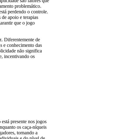
mplicidade são fatores que
amento problemático.
está perdendo o controle.
 de apoio e terapias
arantir que o jogo
ez. Diferentemente de
as e conhecimento das
licidade não significa
e, incentivando os
está presente nos jogos
enquanto os caça-níqueis
gadores, tornando a
dividuais e do nível de