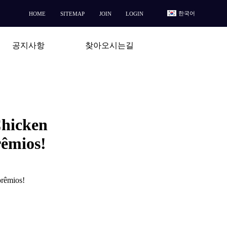
한국어
HOME
SITEMAP
JOIN
LOGIN
공지사항
찾아오시는길
Chicken
rêmios!
prêmios!