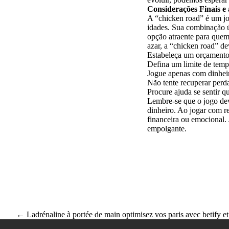
Considerações Finais e
A “chicken road” é um jo
idades. Sua combinação ú
opção atraente para quem
azar, a “chicken road” d
Estabeleça um orçamento 
Defina um limite de tempo
Jogue apenas com dinhei
Não tente recuperar perd
Procure ajuda se sentir q
Lembre-se que o jogo de
dinheiro. Ao jogar com r
financeira ou emocional.
empolgante.
글
←
Ladrénaline à portée de main optimisez vos paris avec betify et r
내