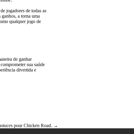
de jogadores de todas as
s ganhos, a torna uma
como qualquer jogo de
aneira de ganhar
m comprometer sua saúde
riência divertida e
 et astuces pour Chicken Road.
→