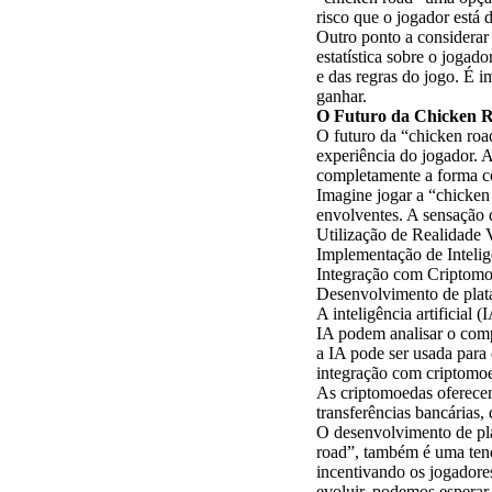
risco que o jogador está 
Outro ponto a considerar
estatística sobre o joga
e das regras do jogo. É 
ganhar.
O Futuro da Chicken R
O futuro da “chicken roa
experiência do jogador. A
completamente a forma co
Imagine jogar a “chicken 
envolventes. A sensação d
Utilização de Realidade 
Implementação de Inteligê
Integração com Criptomoe
Desenvolvimento de plata
A inteligência artificia
IA podem analisar o comp
a IA pode ser usada para 
integração com criptomoe
As criptomoedas oferecem
transferências bancárias,
O desenvolvimento de pla
road”, também é uma ten
incentivando os jogadores
evoluir, podemos esperar