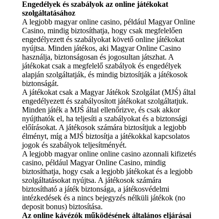
Engedélyek és szabályok az online játékokat
szolgáltatásához
A legjobb magyar online casino, például Magyar Online
Casino, mindig biztosíthatja, hogy csak megfelelően
engedélyezett és szabályokat követő online játékokat
nyújtsa. Minden játékos, aki Magyar Online Casino
használja, biztonságosan és jogosultan játszhat. A
játékokat csak a megfelelő szabályok és engedélyek
alapján szolgáltatják, és mindig biztosítják a játékosok
biztonságát.
A játékokat csak a Magyar Játékok Szolgálat (MJŚ) által
engedélyezett és szabályosított játékokat szolgáltatjuk.
Minden játék a MJŚ által ellenőrizve, és csak akkor
nyújthatók el, ha teljesíti a szabályokat és a biztonsági
előírásokat. A játékosok számára biztosítjuk a legjobb
élményt, míg a MJŚ biztosítja a játékokkal kapcsolatos
jogok és szabályok teljesítményét.
A legjobb magyar online
online casino azonnali kifizetés
casino, például Magyar Online Casino, mindig
biztosíthatja, hogy csak a legjobb játékokat és a legjobb
szolgáltatásokat nyújtsa. A játékosok számára
biztosítható a játék biztonsága, a játékosvédelmi
intézkedések és a nincs bejegyzés nélküli játékok (no
deposit bonus) biztosítása.
Az online kávézók működésének általános eljárásai