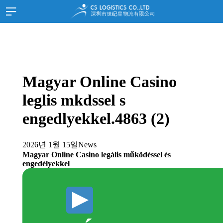
홈
HOME
SITEMAP
회사소개
JOIN
LOGIN
고객지원
한국어
Magyar Online Casino
스케쥴
leglis mkdssel s
화물추적
engedlyekkel.4863 (2)
서류양식
고객문의
2026년 1월 15일
News
공지사항
Magyar Online Casino legális működéssel és
공지사항
engedélyekkel
홍보자료
찾아오시는길
중국 심천