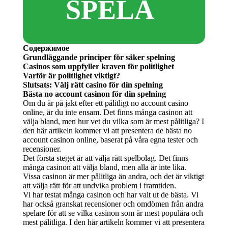
SPELA
한국 서울
Содержимое
Grundläggande principer för säker spelning
Casinos som uppfyller kraven för politlighet
Varför är politlighet viktigt?
Slutsats: Välj rätt casino för din spelning
Bästa no account casinon för din spelning
Om du är på jakt efter ett pålitligt no account casino
online, är du inte ensam. Det finns många casinon att
välja bland, men hur vet du vilka som är mest pålitliga? I
den här artikeln kommer vi att presentera de bästa no
account casinon online, baserat på våra egna tester och
recensioner.
Det första steget är att välja rätt spelbolag. Det finns
många casinon att välja bland, men alla är inte lika.
Vissa casinon är mer pålitliga än andra, och det är viktigt
att välja rätt för att undvika problem i framtiden.
Vi har testat många casinon och har valt ut de bästa. Vi
har också granskat recensioner och omdömen från andra
spelare för att se vilka casinon som är mest populära och
mest pålitliga. I den här artikeln kommer vi att presentera