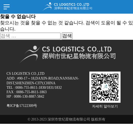
찾을 수 없습니다
홈
HOME
SITEMAP
찾으시는 것을 찾을 수 없는 것 같습니다. 검색이 도움이 될 수 있
습니다.
회사소개
JOIN
LOGIN
검
고객지원
색:
한국어
스케쥴
화물추적
서류양식
CS LOGISTICS CO.,LTD
고객문의
ADD : #90-17～18,DAXIN-ROAD,NANSHAN-
DIST,SHENZHEN-CITY,CHINA
공지사항
TEL : 0086-755-8611-1830/1831/1832
FAX : 0086-755-8611-1863
HP : 0086-130-8887-5842
공지사항
粤ICP备17122309号
홍보자료
자세히 알아보기
찾아오시는길
© 2013-2023 深圳市世纪星物流有限公司 版权所有
중국 심천