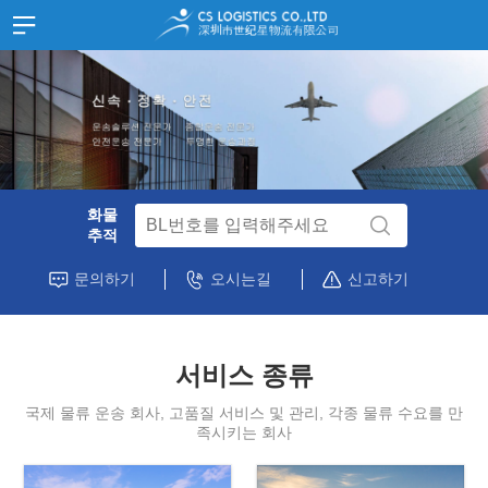
홈
HOME
SITEMAP
회사소개
JOIN
LOGIN
고객지원
中文
한국어
스케쥴
화물
화물추적
추적
서류양식
문의하기
오시는길
신고하기
고객문의
공지사항
공지사항
서비스 종류
홍보자료
국제 물류 운송 회사, 고품질 서비스 및 관리, 각종 물류 수요를 만
찾아오시는길
족시키는 회사
중국 심천