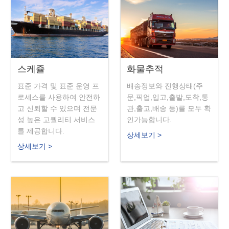
한국 서울
스케쥴
화물추적
표준 가격 및 표준 운영 프
배송정보와 진행상태(주
로세스를 사용하여 안전하
문,픽업,입고,출발,도착,통
고 신뢰할 수 있으며 전문
관,출고,배송 등)를 모두 확
성 높은 고퀄리티 서비스
인가능합니다.
를 제공합니다.
상세보기 >
상세보기 >