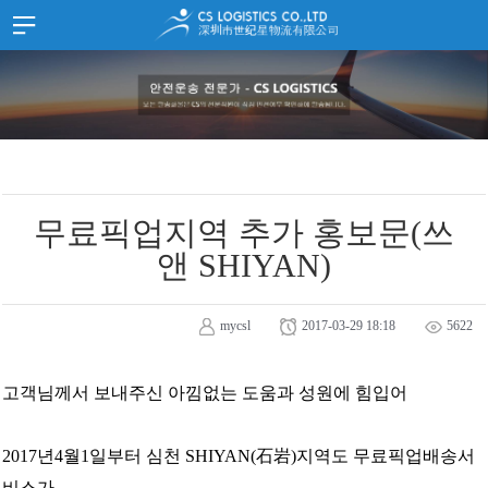
홈
HOME
SITEMAP
회사소개
JOIN
LOGIN
고객지원
中文
한국어
스케쥴
화물추적
무료픽업지역 추가 홍보문(쓰
서류양식
앤 SHIYAN)
고객문의
공지사항
mycsl
2017-03-29 18:18
5622
공지사항
홍보자료
고객님께서 보내주신 아낌없는 도움과 성원에 힘입어
찾아오시는길
2017년4월1일부터 심천 SHIYAN(石岩)지역도 무료픽업배송서
중국 심천
비스가