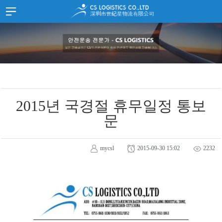
홈
HOME
SITEMAP
회사소개
JOIN
LOGIN
고객지원
中文
한국어
스케쥴
화물추적
2015년 국경절 휴무일정 통보
서류양식
문
고객문의
공지사항
mycsl
2015-09-30 15:02
2232
공지사항
홍보자료
찾아오시는길
중국 심천